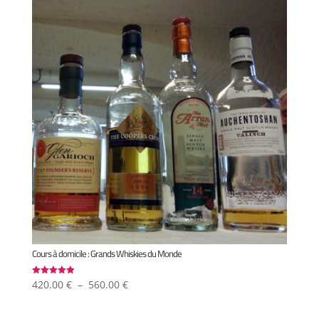
Cours à domicile : Grands Whiskies du Monde
Plage
420.00
€
–
560.00
€
Note
5.00
de
sur 5
prix :