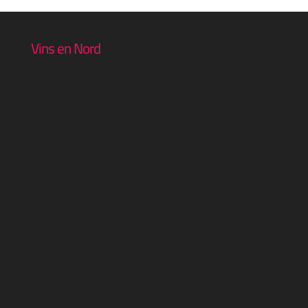
420.00 €
à
Vins en Nord
560.00 €